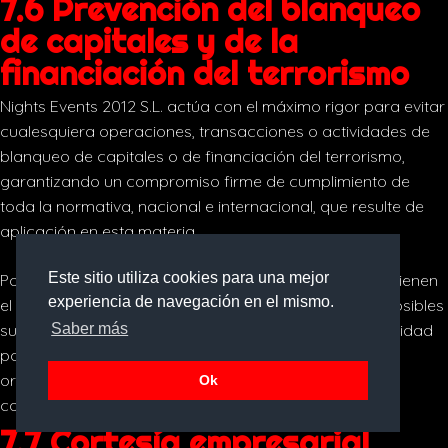
7.6 Prevención del blanqueo
de capitales y de la
financiación del terrorismo
Nights Events 2012 S.L. actúa con el máximo rigor para evitar
cualesquiera operaciones, transacciones o actividades de
blanqueo de capitales o de financiación del terrorismo,
garantizando un compromiso firme de cumplimiento de
toda la normativa, nacional e internacional, que resulte de
aplicación en esta materia.
Este sitio utiliza cookies para una mejor
Por tanto, todos los Profesionales de la Organización tienen
experiencia de navegación en el mismo.
el deber inexcusable de prestar especial atención a posibles
supuestos en los que existan indicios de falta de integridad
Saber más
por parte de las personas, empresas, entidades u
organizaciones con las que se mantienen relaciones
Ok
comerciales o de negocio.
7.7 Cortesía empresarial